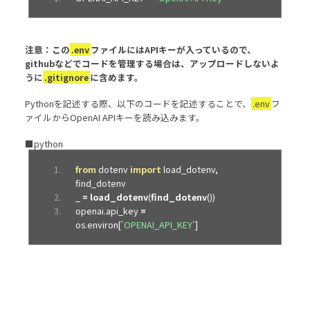
注意：この
.env
ファイルにはAPIキーが入っているので、
githubなどでコードを管理する場合は、アップロードしないよ
うに
.gitignore
に含めます。
Pythonを記述する際、以下のコードを記述することで、
.env
フ
ァイルからOpenAI APIキーを読み込みます。
■python
from
 dotenv 
import
 load_dotenv
,
find_dotenv
_ 
=
load_dotenv
(
find_dotenv
())
openai
.
api_key 
=
os
.
environ
[
'OPENAI_API_KEY'
]