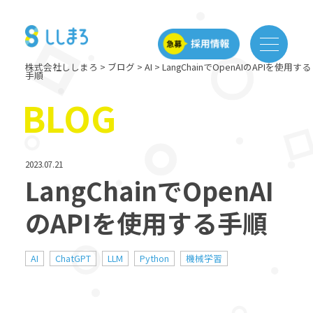
株式会社ししまろ
>
ブログ
>
AI
>
LangChainでOpenAIのAPIを使用する
手順
BLOG
2023.07.21
LangChainでOpenAI
のAPIを使用する手順
AI
ChatGPT
LLM
Python
機械学習