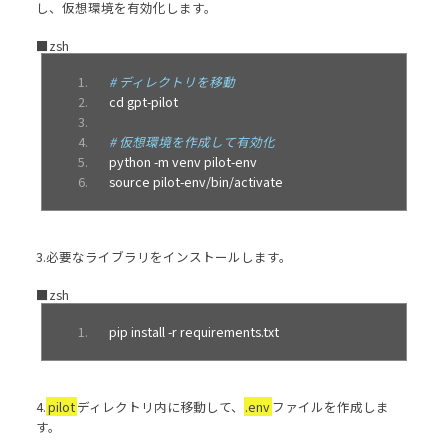
し、仮想環境を有効化します。
■zsh
# ディレクトリを移動
cd gpt
-
pilot
# 仮想環境を作成して有効化
python 
-
m venv pilot
-
env
source pilot
-
env
/
bin
/
activate
3.必要なライブラリをインストールします。
■zsh
pip install 
-
r requirements
.
txt
4.
pilot
ディレクトリ内に移動して、
.env
ファイルを作成しま
す。