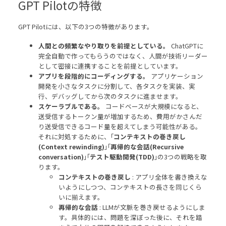
GPT Pilotの特徴
GPT Pilotには、以下の3つの特徴があります。
人間との頻繁なやり取りを前提としている。
ChatGPTに
完全自動で作ってもらうのではなく、人間が技術リーダー
として密接に連携することを前提としています。
アプリを段階的にコーディングする。
アプリケーション
開発を小さなタスクに分割して、各タスクを実装、実
行、デバッグしてから次のタスクに進ませます。
スケーラブルである。
コードベースが大規模になると、
送受信するトークン量が増加するため、費用がかさんだ
り送受信できるコード量を超えてしまう可能性がある。
それに対処するために、｢
コンテキストの巻き戻し
(Context rewinding)
｣｢
再帰的な会話(Recursive
conversation)
｣｢
テスト駆動開発(TDD)
｣の3つの戦略を取
ります。
コンテキストの巻き戻し
: アプリ全体を書き換えな
いようにしつつ、コンテキストの長さを同じくら
いに揃えます。
再帰的な会話
: LLMが文脈を巻き戻せるようにしま
す。具体的には、問題を深ぼった後に、それを踏