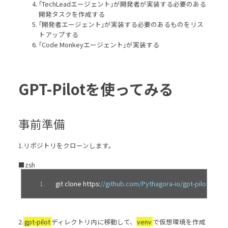
｢TechLeadエージェント｣が開発者が実装する必要のある
開発タスクを作成する
｢開発者エージェント｣が実装する必要のあるものをリス
トアップする
｢Code Monkeyエージェント｣が実装する
GPT-Pilotを使ってみる
事前準備
1.リポジトリをクローンします。
■zsh
git clone https
:
//github.com/Pythagora-io/gpt-pilot.git
2.
gpt-pilot
ディレクトリ内に移動して、
venv
で仮想環境を作成