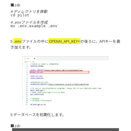
■zsh
# ディレクトリを移動
cd pilot

# .envファイルを作成
5.
.env
ファイルの中に
OPENAI_API_KEY=
の後ろに、APIキーを書
き加えます。
5.データベースを初期化します。
■zsh