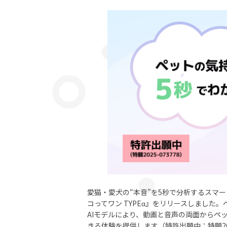
愛猫・愛犬の“本音”を5秒で分析するスマ
コってワン TYPEα』をリリースしました
AIモデルにより、動画と音声の両面からペ
きる体験を提供します（特許出願中：特願20