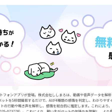
ートフォンアプリが登場。株式会社ししまろは、動画や音声データを解
。ペットを5秒間撮影するだけで、AIが4種類の感情を判定し、わかりや
ットの行動や鳴き声を解析し、感情を総合的に推定します。これにより
25-073778）。これにより、飼い主がペットの気持ちを理解し、よ