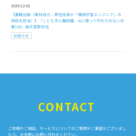
2020-12-01
【書籍出版（取材協力：弊社役員が「機械学習エンジニア」の
項目を担当）】「こども手に職図鑑 AIに取って代わられない仕
事100」誠文堂新光社
お知らせ
CONTACT
ご依頼やご相談、サービスについてのご質問やご要望がございまし
たら、お気軽にお問い合わせください。