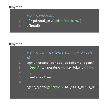
from
 dotenv 
import
 load_dotenv
,
■python
find_dotenv
_ 
=
load_dotenv
(
find_dotenv
())
# データの読み込み
openai
.
api_key 
=
df 
=
 pd
.
read_csv
(
'../data/titanic.csv'
)
os
.
environ
[
'OPENAI_API_KEY'
]
df
.
head
()
■python
# データフレームを操作するエージェントの作
成
agent 
=
create_pandas_dataframe_agent
(
OpenAI
(
temperature
=
0
,
 max_tokens
=
1000
),
    df
,
    verbose
=
True
,
agent_type
=
AgentType
.
ZERO_SHOT_REACT_DESCRIPTI
)