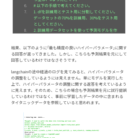
# 以下の手順で考えてください。
1. dfを訓練用とテスト用に分割してください。
データセットの70%を訓練用、30%をテスト用
としてください。
2. 訓練用データセットを使って予測モデルを作
成し、テスト用データセットを使って予測精度
を計算してください。
結果、以下のように｢最も精度の良いハイパーパラメータ｣に関す
3. 予測精度は、AUC_ROCを使って比較してくだ
る回答が返ってきました。しかし、こちらも予測結果を元にして
さい。
回答しているわけではなさそうです。
4. 予測結果を元に、ハイパーパラメータを調整
して再度予測をしてください。
langchainの途中経過のログを見てみると、ハイパーパラメータ
# 結果
の調整をしているようには見えません。単にモデルを実行した
タスクの完了後、実行ログを用いて、推論結果
上で、ハイパーパラメータの調整に関する返答を考えているよう
の詳細･予測精度を説明してください。
に見えます。そのため、こちらの場合も予測結果を元に試行錯誤
ハイパーパラメータをどのように調整したかを
しているわけではなく、事前に学習したデータの中に含まれる
詳細に説明してください。
タイタニックデータを参照していると思われます。
私のリクエストに関係のない情報はフィルタリ
ングしてください。
"""
)