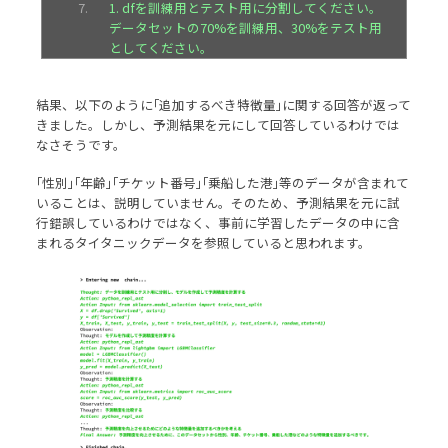
1. dfを訓練用とテスト用に分割してください。
データセットの70%を訓練用、30%をテスト用
としてください。
2. 訓練用データセットを使って予測モデルを作
成し、テスト用データセットを使って予測精度
結果、以下のように｢追加するべき特徴量｣に関する回答が返って
を計算してください。
きました。しかし、予測結果を元にして回答しているわけでは
3. 予測精度は、AUC_ROCを使って比較してくだ
なさそうです。
さい。
4. 予測結果を元に、このデータセットからどの
｢性別｣｢年齢｣｢チケット番号｣｢乗船した港｣等のデータが含まれて
ような特徴量を作るべきかを考えてください。
いることは、説明していません。そのため、予測結果を元に試
# 結果
行錯誤しているわけではなく、事前に学習したデータの中に含
実行ログを用いて、プロセスと推論結果を説明
まれるタイタニックデータを参照していると思われます。
してください。
タスクの完了後、あなたのワークフロー･使用し
たモデル･推論結果の詳細･予測精度を説明して
ください。
その後、予測精度を向上させるためにどのよう
な特徴量を追加するべきかを考えて説明してく
ださい。
私のリクエストに関係のない情報はフィルタリ
ングしてください。
"""
)