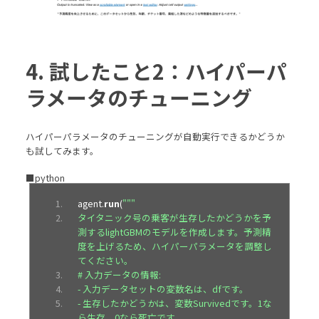
4. 試したこと2：ハイパーパ
ラメータのチューニング
ハイパーパラメータのチューニングが自動実行できるかどうか
も試してみます。
■python
agent
.
run
(
"""
タイタニック号の乗客が生存したかどうかを予
測するlightGBMのモデルを作成します。予測精
度を上げるため、ハイパーパラメータを調整し
てください。
# 入力データの情報: 
- 入力データセットの変数名は、dfです。
- 生存したかどうかは、変数Survivedです。1な
ら生存、0なら死亡です。