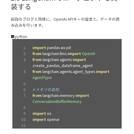
装する
前回のブログと同様に、OpenAI APIキーの設定と、データの読
み込みを行います。
■python
import
 pandas 
as
 pd
from
 langchain
.
llms 
import
OpenAI
from
 langchain
.
agents 
import
create_pandas_dataframe_agent
from
 langchain
.
agents
.
agent_types 
import
AgentType
# メモリの追加
from
 langchain
.
memory 
import
ConversationBufferMemory
import
 os
import
 openai
# .envファイルからAPIキーを読み込む